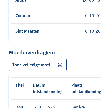
Aruba
24-06-1994
Curaçao
10-10-2010
Sint Maarten
10-10-2010
Moederverdrag(en)
Toon volledige tabel
Titel
Datum
Plaats
totstandkoming
totstandkoming
Dou
14-11-1975
Genève