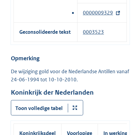
k
e
l
r
)
x
i
0000009329
(
n
t
n
e
e
e
k
x
l
Geconsolideerde tekst
0003523
r
)
t
i
n
e
n
e
r
k
Opmerking
l
n
)
i
e
De wijziging gold voor de Nederlandse Antillen vanaf
n
l
24-06-1994 tot 10-10-2010.
k
i
)
Koninkrijk der Nederlanden
n
k
Toon volledige tabel
)
Koninkrijksdeel
Voorlopige
In werking