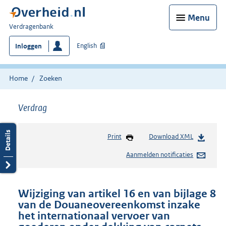
Menu
U
Verdragenbank
bent
English
Inloggen
hier:
Home
Zoeken
Verdrag
Print
Download XML
Aanmelden notificaties
Wijziging van artikel 16 en van bijlage 8
van de Douaneovereenkomst inzake
het internationaal vervoer van