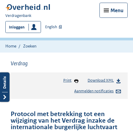
Menu
U
Verdragenbank
bent
English
Inloggen
hier:
Home
Zoeken
Verdrag
Print
Download XML
Aanmelden notificaties
Protocol met betrekking tot een
wijziging van het Verdrag inzake de
internationale burgerlijke luchtvaart