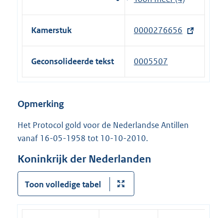
n
e
n
e
r
k
l
Kamerstuk
0000276656
(
n
)
i
e
e
n
x
l
Geconsolideerde tekst
0005507
k
t
i
)
e
n
r
k
Opmerking
n
)
e
Het Protocol gold voor de Nederlandse Antillen
l
vanaf 16-05-1958 tot 10-10-2010.
i
Koninkrijk der Nederlanden
n
k
Toon volledige tabel
)