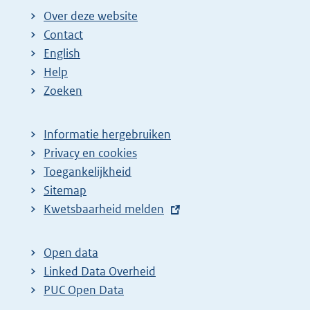
Over deze website
Contact
English
Help
Zoeken
Informatie hergebruiken
Privacy en cookies
Toegankelijkheid
Sitemap
E
Kwetsbaarheid melden
x
t
Open data
e
Linked Data Overheid
r
PUC Open Data
n