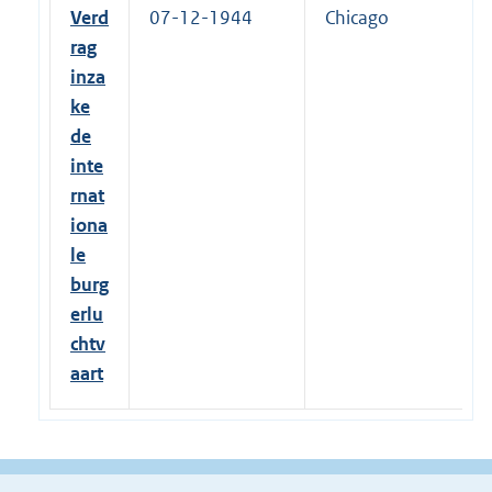
Verd
07-12-1944
Chicago
rag
inza
ke
de
inte
rnat
iona
le
burg
erlu
chtv
aart