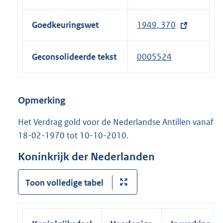
k
i
e
)
n
l
Goedkeuringswet
1949, 370
k
i
)
n
Geconsolideerde tekst
0005524
k
)
Opmerking
Het Verdrag gold voor de Nederlandse Antillen vanaf
18-02-1970 tot 10-10-2010.
Koninkrijk der Nederlanden
Toon volledige tabel