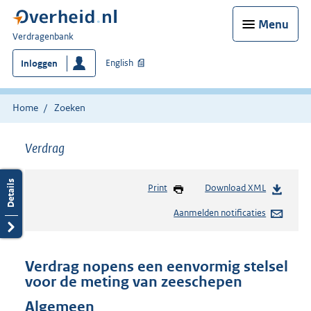
Menu
U
Verdragenbank
bent
English
Inloggen
hier:
Home
Zoeken
Verdrag
Print
Download XML
Aanmelden notificaties
Verdrag nopens een eenvormig stelsel
voor de meting van zeeschepen
Algemeen