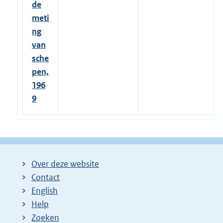
de
meti
ng
van
sche
pen,
196
9
Over deze website
Contact
English
Help
Zoeken