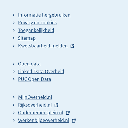
Informatie hergebruiken
Privacy en cookies
Toegankelijkheid
Sitemap
E
Kwetsbaarheid melden
x
t
Open data
e
Linked Data Overheid
r
PUC Open Data
n
e
MijnOverheid.nl
l
E
Rijksoverheid.nl
(
i
x
E
Ondernemersplein.nl
e
(
n
t
x
E
Werkenbijdeoverheid.nl
x
e
(
k