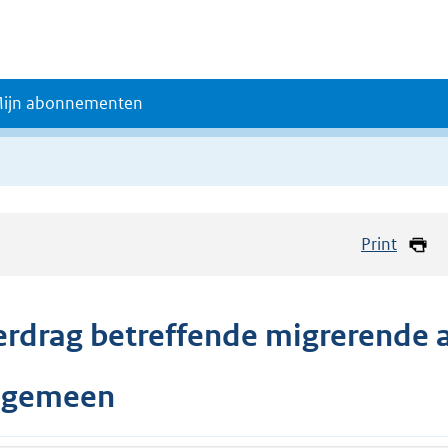
ijn abonnementen
Print
erdrag betreffende migrerende a
lgemeen