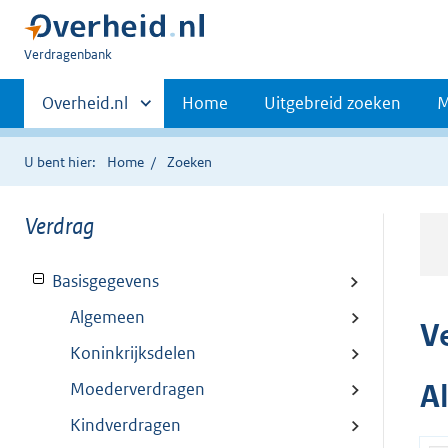
U
Verdragenbank
bent
Primaire
hier:
Andere
Overheid.nl
Home
Uitgebreid zoeken
M
sites
navigatie
binnen
U bent hier:
Home
Zoeken
Verdrag
Basisgegevens
Algemeen
V
Koninkrijksdelen
Moederverdragen
A
Kindverdragen