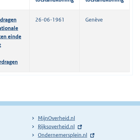
rdragen
26-06-1961
Genève
tionale
ten einde
t
erdragen
MijnOverheid.nl
E
Rijksoverheid.nl
(
x
E
Ondernemersplein.nl
e
(