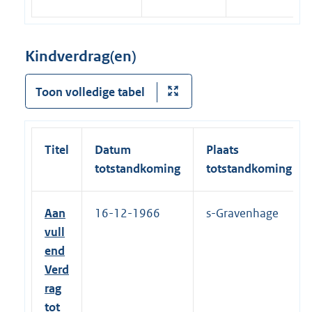
Kindverdrag(en)
Toon volledige tabel
Titel
Datum
Plaats
totstandkoming
totstandkoming
Aan
16-12-1966
s-Gravenhage
vull
end
Verd
rag
tot