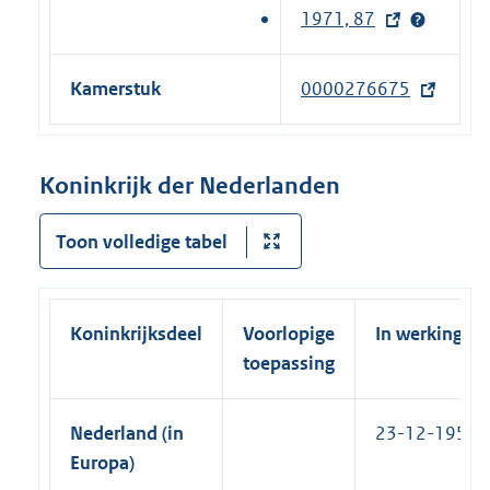
t
i
1971, 87
(
n
e
n
e
e
r
k
x
l
Kamerstuk
0000276675
(
n
)
t
i
e
e
e
n
x
l
r
k
t
Koninkrijk der Nederlanden
i
n
)
e
n
e
r
Toon volledige tabel
k
l
n
)
i
e
n
l
Koninkrijksdeel
Voorlopige
In werking
k
i
toepassing
)
n
k
Nederland (in
23-12-1955
)
Europa)