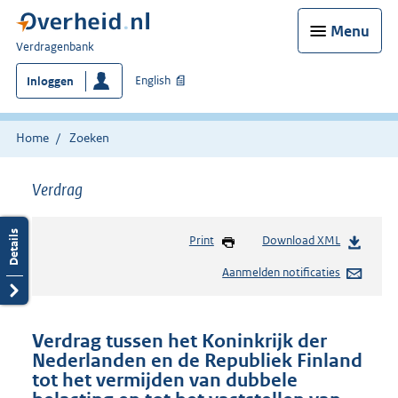
Menu
U
Verdragenbank
bent
English
Inloggen
hier:
Home
Zoeken
Verdrag
Print
Download XML
Aanmelden notificaties
Verdrag tussen het Koninkrijk der
Nederlanden en de Republiek Finland
tot het vermijden van dubbele