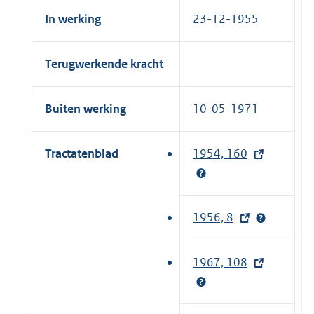
In werking
23-12-1955
Terugwerkende kracht
Buiten werking
10-05-1971
Tractatenblad
1954, 160
(
e
x
t
1956, 8
(
e
e
r
x
1967, 108
(
n
t
e
e
e
x
l
r