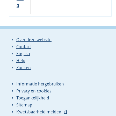
4
Over deze website
Contact
English
Help
Zoeken
Informatie hergebruiken
Privacy en cookies
Toegankelijkheid
Sitemap
E
Kwetsbaarheid melden