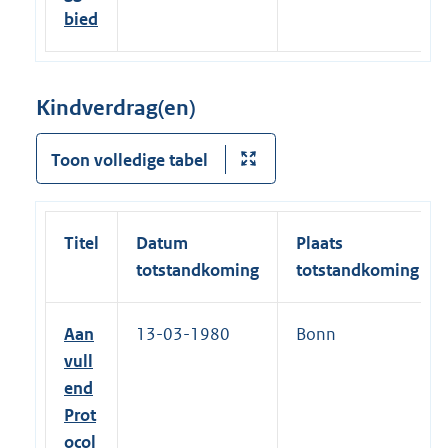
bied
Kindverdrag(en)
Toon volledige tabel
Titel
Datum
Plaats
totstandkoming
totstandkoming
Aan
13-03-1980
Bonn
vull
end
Prot
ocol