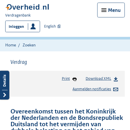
Menu
U
Verdragenbank
bent
English
Inloggen
hier:
Home
Zoeken
Verdrag
Print
Download XML
Aanmelden notificaties
Overeenkomst tussen het Koninkrijk
der Nederlanden en de Bondsrepubliek
Duitsland tot het vermijden van