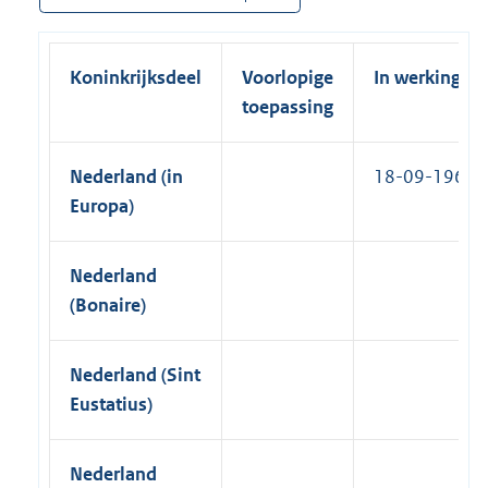
k
i
)
n
Koninkrijksdeel
Voorlopige
In werking
k
toepassing
)
Nederland (in
18-09-1960
Europa)
Nederland
(Bonaire)
Nederland (Sint
Eustatius)
Nederland