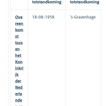
totstandkoming
totstandkoming
Ove
18-08-1958
's-Gravenhage
reen
kom
st
tuss
en
het
Kon
inkri
jk
der
Ned
erla
nde