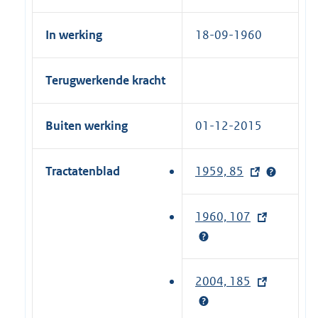
In werking
18-09-1960
Terugwerkende kracht
Buiten werking
01-12-2015
Tractatenblad
1959, 85
(
e
x
1960, 107
(
t
e
e
x
r
t
2004, 185
(
n
e
e
e
r