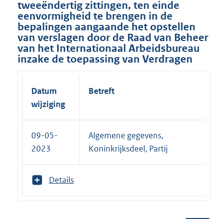
tweeëndertig zittingen, ten einde
eenvormigheid te brengen in de
bepalingen aangaande het opstellen
van verslagen door de Raad van Beheer
van het Internationaal Arbeidsbureau
inzake de toepassing van Verdragen
Datum
Betreft
wijziging
09-05-
Algemene gegevens,
2023
Koninkrijksdeel, Partij
T
Details
o
o
n