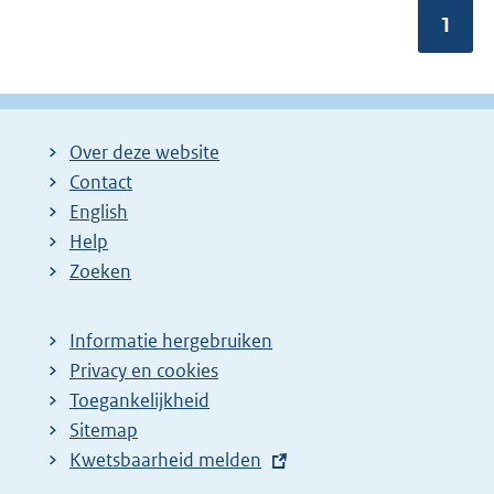
m
Pagin
1
e
e
r
v
a
n
Over deze website
:
Contact
English
Help
Zoeken
Informatie hergebruiken
Privacy en cookies
Toegankelijkheid
Sitemap
E
Kwetsbaarheid melden
x