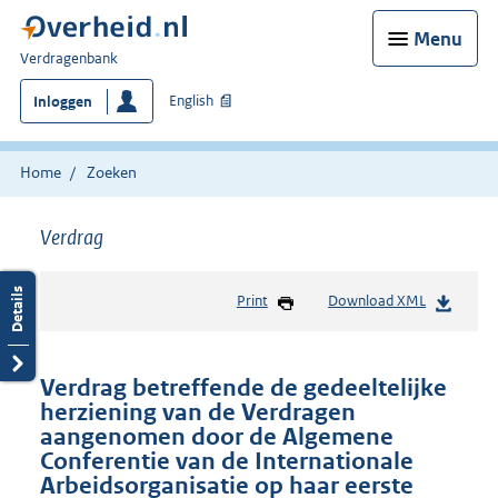
Menu
U
Verdragenbank
bent
English
Inloggen
hier:
Home
Zoeken
Verdrag
Print
Download XML
Verdrag betreffende de gedeeltelijke
herziening van de Verdragen
aangenomen door de Algemene
Conferentie van de Internationale
Arbeidsorganisatie op haar eerste