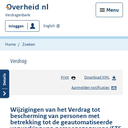
Menu
U
Verdragenbank
bent
English
Inloggen
hier:
Home
Zoeken
Verdrag
Print
Download XML
Aanmelden notificaties
Wijzigingen van het Verdrag tot
bescherming van personen met
betrekking tot de geautomatiseerde