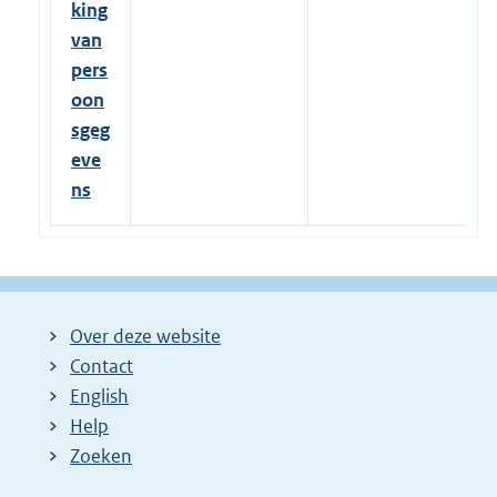
king
van
pers
oon
sgeg
eve
ns
Over deze website
Contact
English
Help
Zoeken