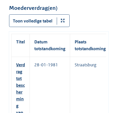
Moederverdrag(en)
Toon volledige tabel
Titel
Datum
Plaats
totstandkoming
totstandkoming
Verd
28-01-1981
Straatsburg
rag
tot
besc
her
min
g
van