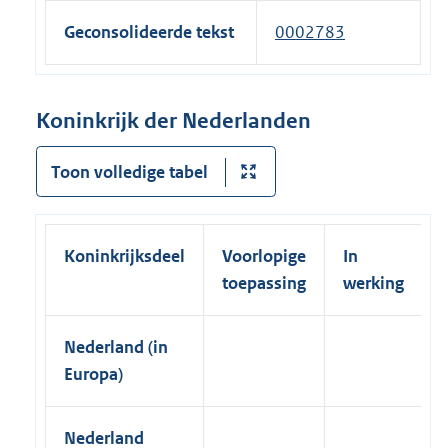
e
e
n
x
l
Geconsolideerde tekst
0002783
r
k
t
i
n
)
e
n
e
r
k
Koninkrijk der Nederlanden
l
n
)
i
e
Toon volledige tabel
n
l
k
i
)
n
Koninkrijksdeel
Voorlopige
In
k
toepassing
werking
)
Nederland (in
Europa)
Nederland