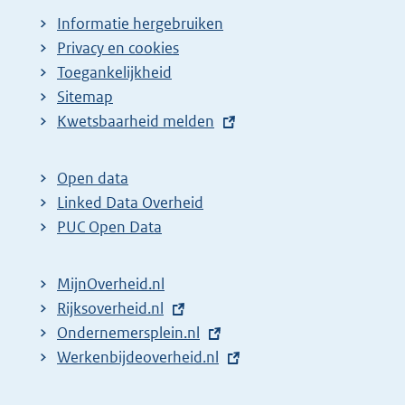
Informatie hergebruiken
Privacy en cookies
Toegankelijkheid
Sitemap
E
Kwetsbaarheid melden
x
t
Open data
e
Linked Data Overheid
r
PUC Open Data
n
e
MijnOverheid.nl
l
E
Rijksoverheid.nl
(
i
x
E
Ondernemersplein.nl
e
(
n
t
x
E
Werkenbijdeoverheid.nl
x
e
(
k
e
t
x
t
x
e
: