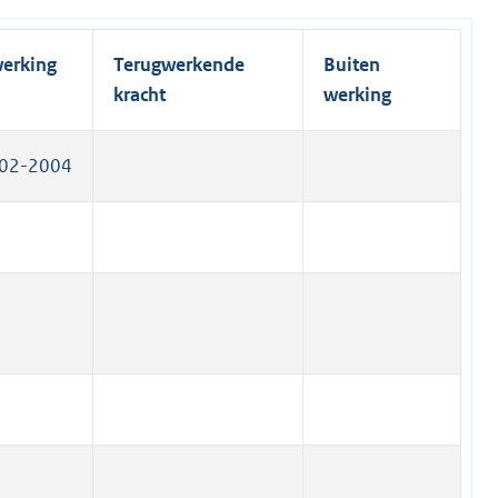
)
n
k
werking
Terugwerkende
Buiten
)
kracht
werking
02-2004