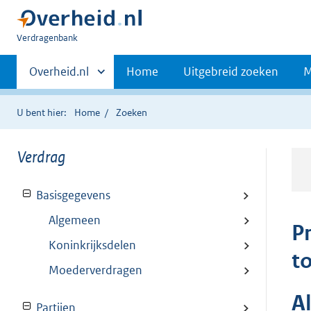
U
Verdragenbank
bent
Primaire
hier:
Andere
Overheid.nl
Home
Uitgebreid zoeken
M
sites
navigatie
binnen
U bent hier:
Home
Zoeken
Verdrag
Basisgegevens
Algemeen
P
Koninkrijksdelen
t
Moederverdragen
A
Partijen