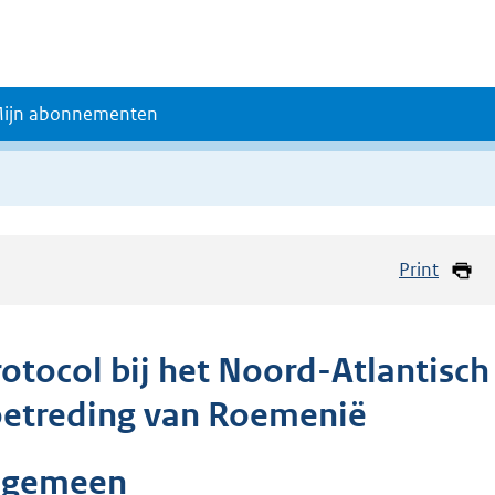
ijn abonnementen
Print
rotocol bij het Noord-Atlantisch
oetreding van Roemenië
lgemeen