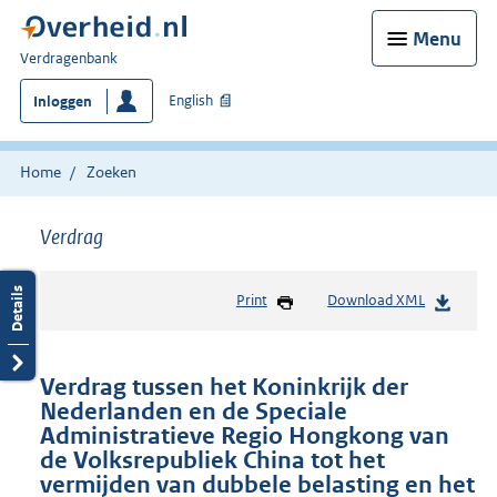
Menu
U
Verdragenbank
bent
English
Inloggen
hier:
Home
Zoeken
Verdrag
Print
Download XML
Verdrag tussen het Koninkrijk der
Nederlanden en de Speciale
Administratieve Regio Hongkong van
de Volksrepubliek China tot het
vermijden van dubbele belasting en het