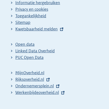
Informatie hergebruiken
Privacy en cookies
Toegankelijkheid
Sitemap
E
Kwetsbaarheid melden
x
t
Open data
e
Linked Data Overheid
r
PUC Open Data
n
e
MijnOverheid.nl
l
E
Rijksoverheid.nl
(
i
x
E
Ondernemersplein.nl
e
(
n
t
x
E
Werkenbijdeoverheid.nl
x
e
(
k
e
t
x
t
x
e
:
r
e
t
e
t
x