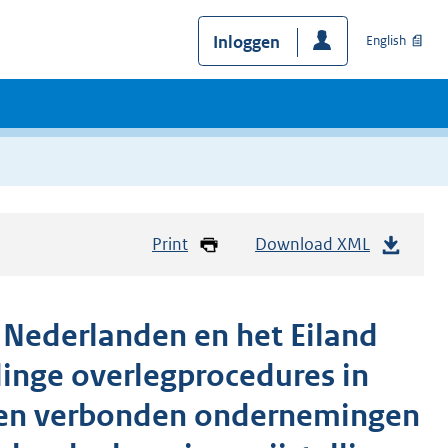
Inloggen
English
Print
Download XML
r Nederlanden en het Eiland
inge overlegprocedures in
ssen verbonden ondernemingen