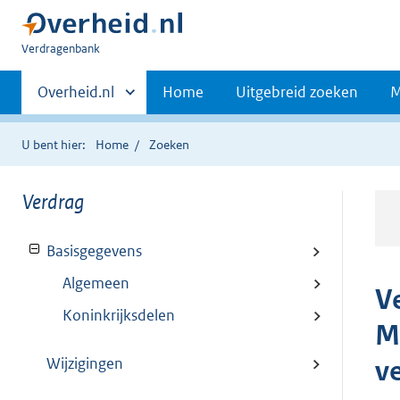
U
Verdragenbank
bent
Primaire
hier:
Andere
Overheid.nl
Home
Uitgebreid zoeken
M
sites
navigatie
binnen
U bent hier:
Home
Zoeken
Verdrag
Basisgegevens
Algemeen
V
Koninkrijksdelen
M
Wijzigingen
v