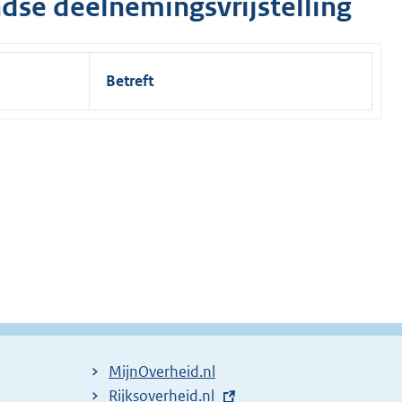
dse deelnemingsvrijstelling
Betreft
MijnOverheid.nl
E
Rijksoverheid.nl
(