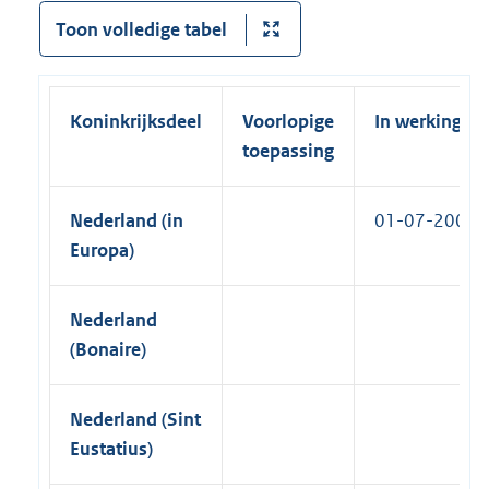
k
l
Toon volledige tabel
)
i
n
k
Koninkrijksdeel
Voorlopige
In werking
)
toepassing
Nederland (in
01-07-2001
Europa)
Nederland
(Bonaire)
Nederland (Sint
Eustatius)