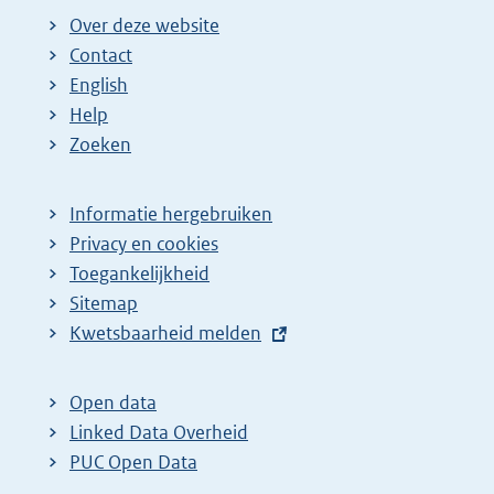
Over deze website
Contact
English
Help
Zoeken
Informatie hergebruiken
Privacy en cookies
Toegankelijkheid
Sitemap
E
Kwetsbaarheid melden
x
t
Open data
e
Linked Data Overheid
r
PUC Open Data
n