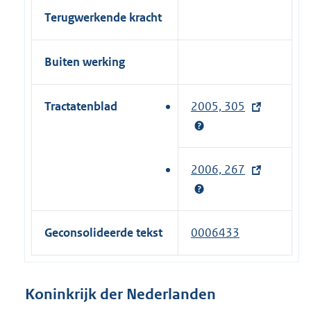
Terugwerkende kracht
Buiten werking
Tractatenblad
2005, 305
(
e
x
t
2006, 267
(
e
e
r
x
n
t
Geconsolideerde tekst
0006433
e
e
l
r
i
n
Koninkrijk der Nederlanden
n
e