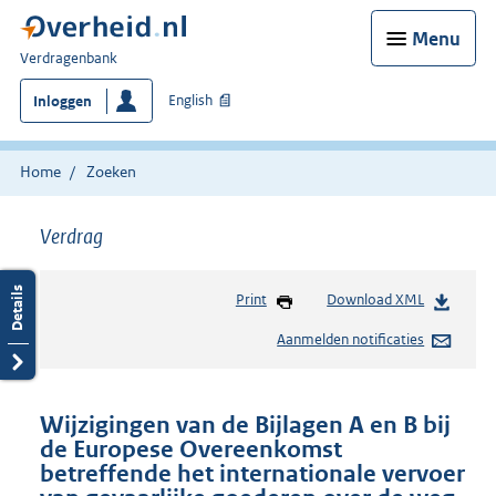
Menu
U
Verdragenbank
bent
English
Inloggen
hier:
Home
Zoeken
Verdrag
Print
Download XML
Aanmelden notificaties
Wijzigingen van de Bijlagen A en B bij
de Europese Overeenkomst
betreffende het internationale vervoer