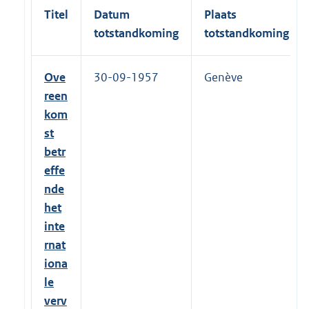
Titel
Datum
Plaats
totstandkoming
totstandkoming
Ove
30-09-1957
Genève
reen
kom
st
betr
effe
nde
het
inte
rnat
iona
le
verv