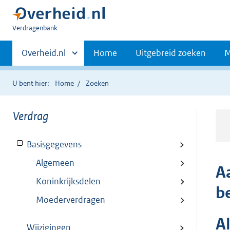
U
Verdragenbank
bent
Primaire
hier:
Andere
Overheid.nl
Home
Uitgebreid zoeken
M
sites
navigatie
binnen
U bent hier:
Home
Zoeken
Verdrag
Basisgegevens
Algemeen
A
Koninkrijksdelen
b
Moederverdragen
A
Wijzigingen