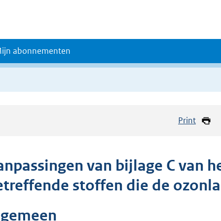
ijn abonnementen
Print
anpassingen van bijlage C van h
etreffende stoffen die de ozonl
lgemeen