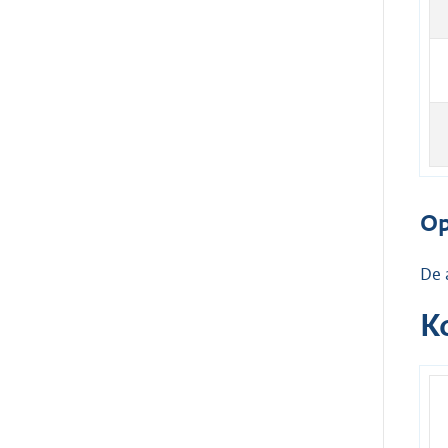
Op
De 
K