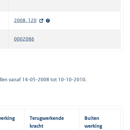
2008, 120
(
e
x
0002086
t
e
r
n
e
illen vanaf 14-05-2008 tot 10-10-2010.
l
i
n
k
)
werking
Terugwerkende
Buiten
kracht
werking