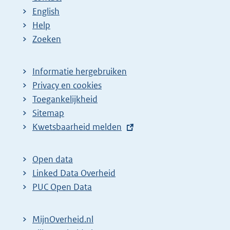
English
Help
Zoeken
Informatie hergebruiken
Privacy en cookies
Toegankelijkheid
Sitemap
E
Kwetsbaarheid melden
x
t
Open data
e
Linked Data Overheid
r
PUC Open Data
n
e
MijnOverheid.nl
l