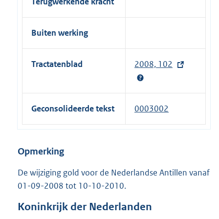
Terugwerkende kracht
Buiten werking
Tractatenblad
2008, 102
(
e
x
t
Geconsolideerde tekst
0003002
e
r
n
Opmerking
e
l
De wijziging gold voor de Nederlandse Antillen vanaf
i
01-09-2008 tot 10-10-2010.
n
Koninkrijk der Nederlanden
k