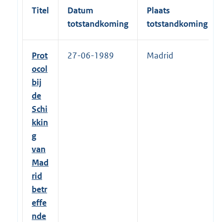
Titel
Datum
Plaats
totstandkoming
totstandkoming
Prot
27-06-1989
Madrid
ocol
bij
de
Schi
kkin
g
van
Mad
rid
betr
effe
nde