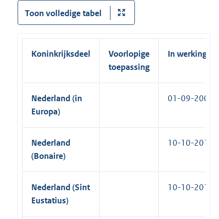
)
Toon volledige tabel
Koninkrijksdeel
Voorlopige
In werking
toepassing
Nederland (in
01-09-2008
Europa)
Nederland
10-10-2010
(Bonaire)
Nederland (Sint
10-10-2010
Eustatius)