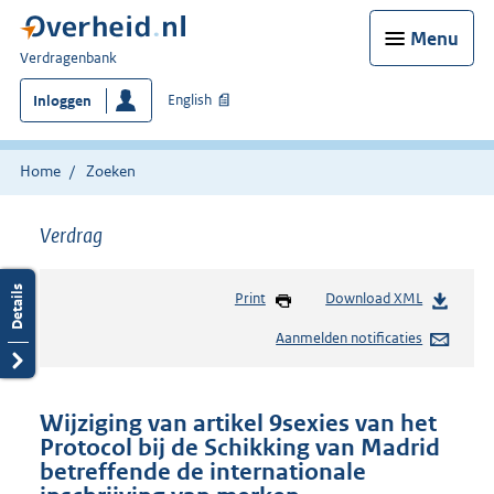
Menu
U
Verdragenbank
bent
English
Inloggen
hier:
Home
Zoeken
Verdrag
Print
Download XML
Aanmelden notificaties
Wijziging van artikel 9sexies van het
Protocol bij de Schikking van Madrid
betreffende de internationale