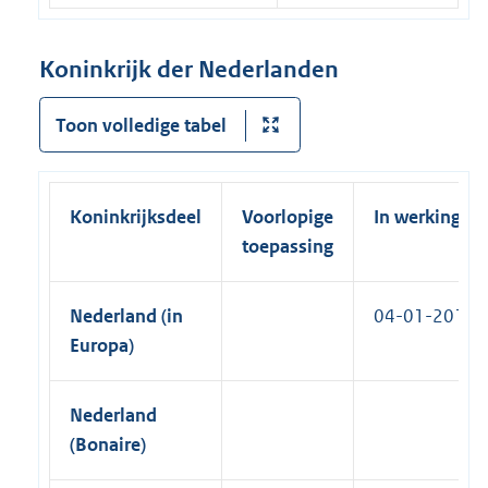
e
e
l
r
Koninkrijk der Nederlanden
i
n
n
e
Toon volledige tabel
k
l
)
i
n
Koninkrijksdeel
Voorlopige
In werking
k
toepassing
)
Nederland (in
04-01-2012
Europa)
Nederland
(Bonaire)