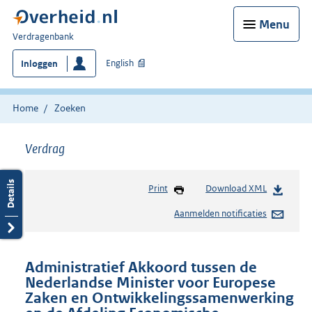
Menu
U
Verdragenbank
bent
English
Inloggen
hier:
Home
Zoeken
Verdrag
Print
Download XML
Aanmelden notificaties
Administratief Akkoord tussen de
Nederlandse Minister voor Europese
Zaken en Ontwikkelingssamenwerking