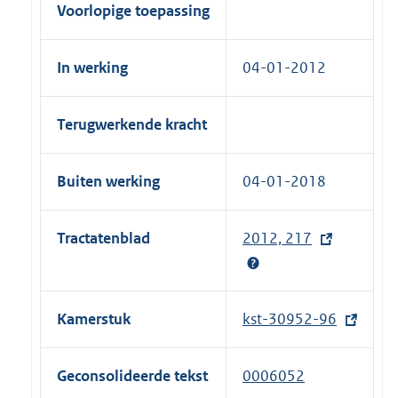
Voorlopige toepassing
In werking
04-01-2012
Terugwerkende kracht
Buiten werking
04-01-2018
Tractatenblad
2012, 217
(
e
x
t
Kamerstuk
kst-30952-96
(
e
e
r
x
Geconsolideerde tekst
0006052
n
t