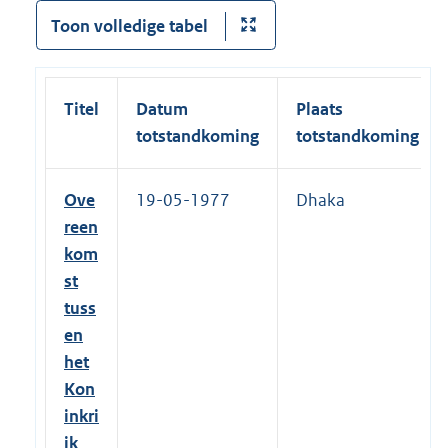
Toon volledige tabel
Titel
Datum
Plaats
totstandkoming
totstandkoming
Ove
19-05-1977
Dhaka
reen
kom
st
tuss
en
het
Kon
inkri
jk