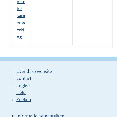
nisc
he
sam
enw
erki
ng
Over deze website
Contact
English
Help
Zoeken
Informatie hergebruiken