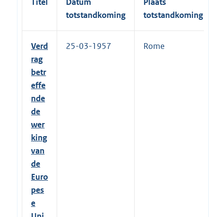
Titel
Datum
Plaats
totstandkoming
totstandkoming
Verd
25-03-1957
Rome
rag
betr
effe
nde
de
wer
king
van
de
Euro
pes
e
Uni