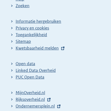
Zoeken
Informatie hergebruiken
Privacy en cookies
Toegankelijkheid
Sitemap
E
Kwetsbaarheid melden
x
t
Open data
e
Linked Data Overheid
r
PUC Open Data
n
e
MijnOverheid.nl
l
E
Rijksoverheid.nl
(
i
x
E
Ondernemersplein.nl
e
(
n