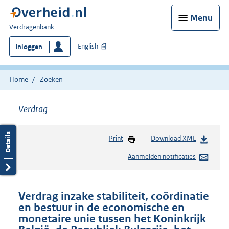
Menu
U
Verdragenbank
bent
English
Inloggen
hier:
Home
Zoeken
Verdrag
Print
Download XML
Aanmelden notificaties
Verdrag inzake stabiliteit, coördinatie
en bestuur in de economische en
monetaire unie tussen het Koninkrijk