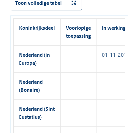
Toon volledige tabel
n
k
)
Koninkrijksdeel
Voorlopige
In werking
toepassing
Nederland (in
01-11-2013
Europa)
Nederland
(Bonaire)
Nederland (Sint
Eustatius)