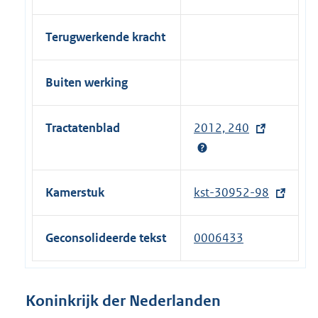
Terugwerkende kracht
Buiten werking
Tractatenblad
2012, 240
(
e
x
t
Kamerstuk
kst-30952-98
(
e
e
r
x
Geconsolideerde tekst
0006433
n
t
e
e
l
r
Koninkrijk der Nederlanden
i
n