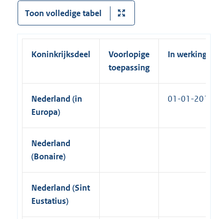
n
e
Toon volledige tabel
k
l
)
i
n
Koninkrijksdeel
Voorlopige
In werking
k
toepassing
)
Nederland (in
01-01-2013
Europa)
Nederland
(Bonaire)
Nederland (Sint
Eustatius)