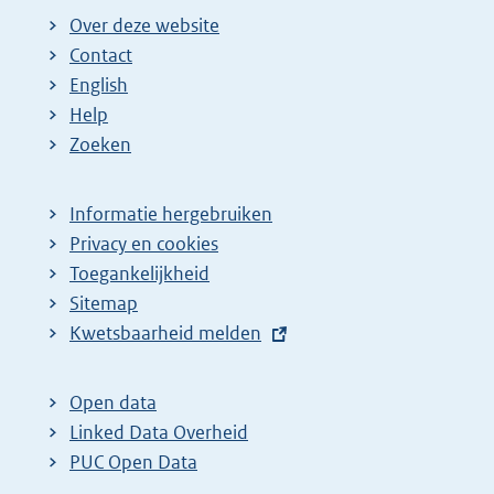
Over deze website
Contact
English
Help
Zoeken
Informatie hergebruiken
Privacy en cookies
Toegankelijkheid
Sitemap
E
Kwetsbaarheid melden
x
t
Open data
e
Linked Data Overheid
r
PUC Open Data
n