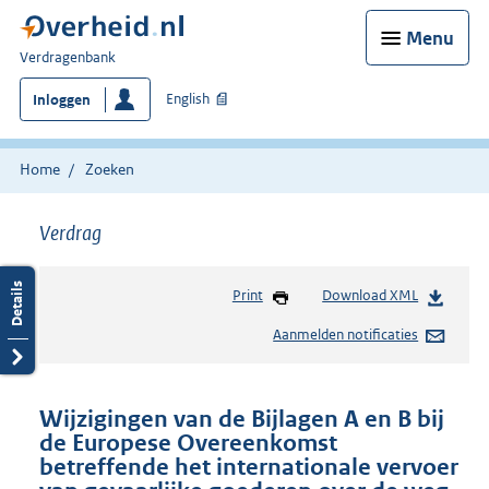
Menu
U
Verdragenbank
bent
English
Inloggen
hier:
Home
Zoeken
Verdrag
Print
Download XML
Aanmelden notificaties
Wijzigingen van de Bijlagen A en B bij
de Europese Overeenkomst
betreffende het internationale vervoer