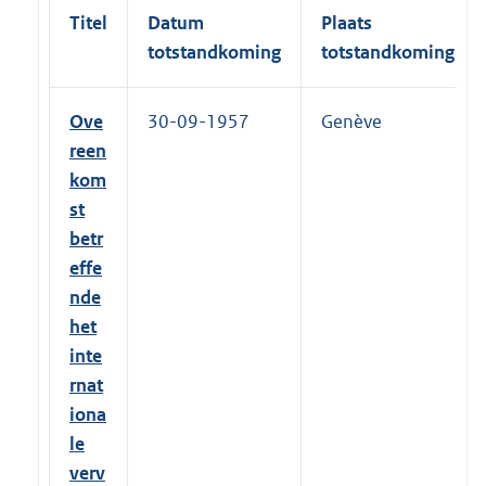
Titel
Datum
Plaats
totstandkoming
totstandkoming
Ove
30-09-1957
Genève
reen
kom
st
betr
effe
nde
het
inte
rnat
iona
le
verv