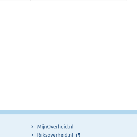
MijnOverheid.nl
E
Rijksoverheid.nl
(