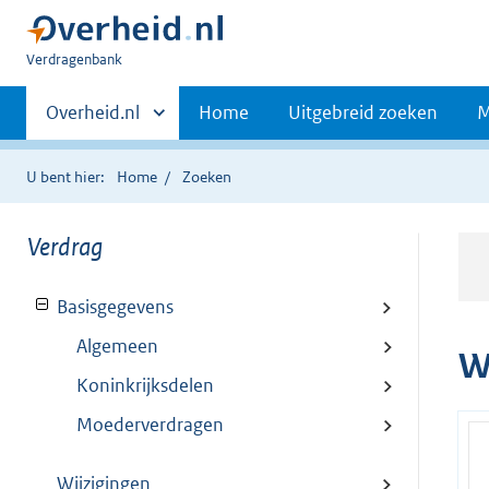
U
Verdragenbank
bent
Primaire
hier:
Andere
Overheid.nl
Home
Uitgebreid zoeken
M
sites
navigatie
binnen
U bent hier:
Home
Zoeken
Verdrag
Basisgegevens
Algemeen
W
Koninkrijksdelen
Moederverdragen
Wijzigingen