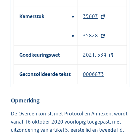
t
i
e
n
e
n
x
e
Kamerstuk
35607
(
r
k
t
l
e
n
)
e
i
x
e
35828
(
r
n
t
l
e
n
k
e
i
x
e
Goedkeuringswet
2021, 534
)
r
n
t
l
n
k
e
i
e
Geconsolideerde tekst
0006873
)
r
n
l
n
k
i
e
)
n
Opmerking
l
k
i
De Overeenkomst, met Protocol en Annexen, wordt
)
n
vanaf 16 oktober 2020 voorlopig toegepast, met
k
uitzondering van artikel 5, eerste lid en tweede lid,
)