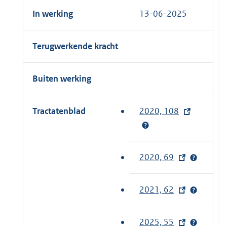
In werking
13-06-2025
Terugwerkende kracht
Buiten werking
Tractatenblad
2020, 108
(
e
x
t
2020, 69
(
e
e
r
x
2021, 62
(
n
t
e
e
e
x
l
2025, 55
(
r