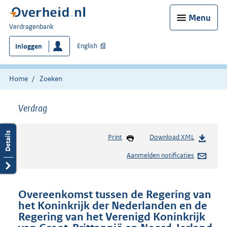
Menu
U
Verdragenbank
bent
English
Inloggen
hier:
Home
Zoeken
Verdrag
Print
Download XML
Aanmelden notificaties
Overeenkomst tussen de Regering van
het Koninkrijk der Nederlanden en de
Regering van het Verenigd Koninkrijk