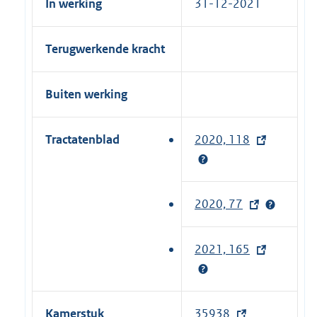
In werking
31-12-2021
Terugwerkende kracht
Buiten werking
Tractatenblad
2020, 118
(
e
x
t
2020, 77
(
e
e
r
x
2021, 165
(
n
t
e
e
e
x
l
r
t
i
Kamerstuk
35938
(