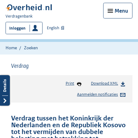
Menu
U
Verdragenbank
bent
English
Inloggen
hier:
Home
Zoeken
Verdrag
Print
Download XML
Aanmelden notificaties
Verdrag tussen het Koninkrijk der
Nederlanden en de Republiek Kosovo
tot het vermijden van dubbele