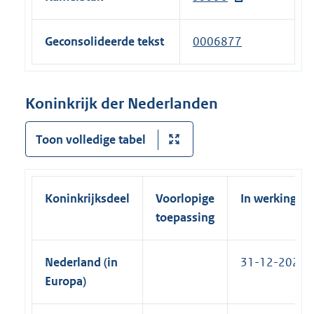
n
e
n
e
e
r
k
x
l
Geconsolideerde tekst
0006877
n
)
t
i
e
e
n
l
r
k
Koninkrijk der Nederlanden
i
n
)
n
e
Toon volledige tabel
k
l
)
i
n
Koninkrijksdeel
Voorlopige
In werking
k
toepassing
)
Nederland (in
31-12-2021
Europa)