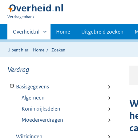
U
Verdragenbank
bent
Primaire
hier:
Andere
Overheid.nl
Home
Uitgebreid zoeken
M
sites
navigatie
binnen
U bent hier:
Home
Zoeken
Verdrag
Basisgegevens
Algemeen
W
Koninkrijksdelen
h
Moederverdragen
c
Wijzigingen