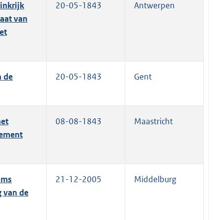
inkrijk
20-05-1843
Antwerpen
taat van
et
n de
20-05-1843
Gent
het
08-08-1843
Maastricht
lement
ams
21-12-2005
Middelburg
g van de