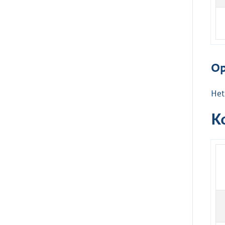
Op
Het
K