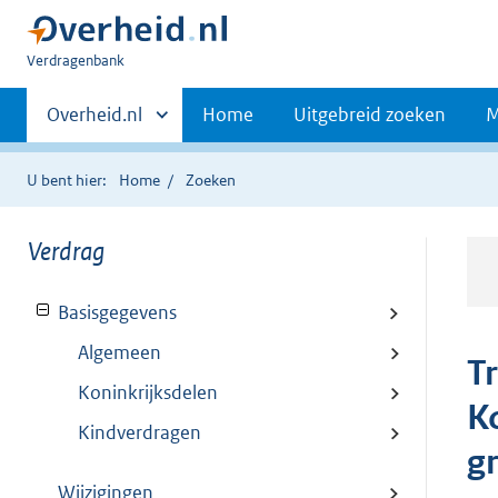
U
Verdragenbank
bent
Primaire
hier:
Andere
Overheid.nl
Home
Uitgebreid zoeken
M
sites
navigatie
binnen
U bent hier:
Home
Zoeken
Verdrag
Basisgegevens
Algemeen
T
Koninkrijksdelen
K
Kindverdragen
g
Wijzigingen