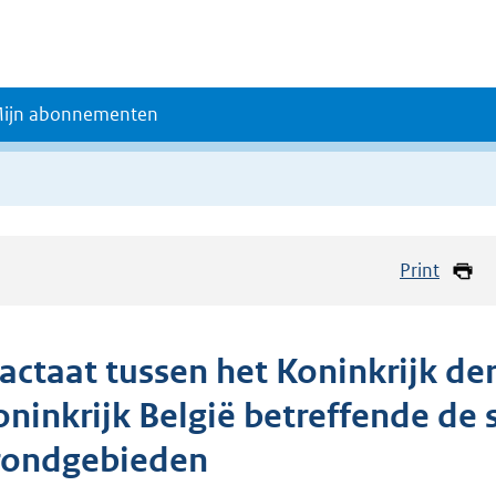
ijn abonnementen
Print
ractaat tussen het Koninkrijk de
oninkrijk België betreffende de 
rondgebieden