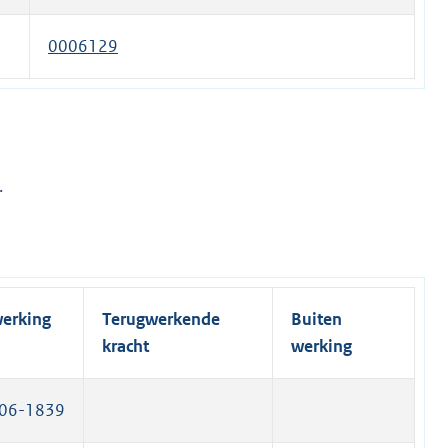
l
n
k
i
e
0006129
)
n
l
k
i
)
n
k
)
.
werking
Terugwerkende
Buiten
kracht
werking
06-1839