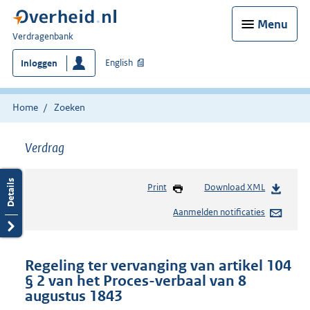
Menu
U
Verdragenbank
bent
English
Inloggen
hier:
Home
Zoeken
Verdrag
Print
Download XML
Aanmelden notificaties
Regeling ter vervanging van artikel 104
§ 2 van het Proces-verbaal van 8
augustus 1843