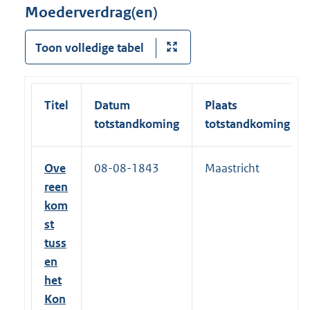
Moederverdrag(en)
Toon volledige tabel
Titel
Datum
Plaats
totstandkoming
totstandkoming
Ove
08-08-1843
Maastricht
reen
kom
st
tuss
en
het
Kon