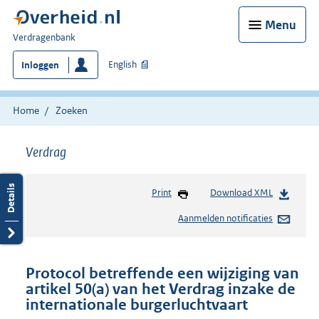
Menu
U
Verdragenbank
bent
English
Inloggen
hier:
Home
Zoeken
Verdrag
Print
Download XML
Aanmelden notificaties
Protocol betreffende een wijziging van
artikel 50(a) van het Verdrag inzake de
internationale burgerluchtvaart