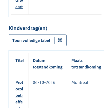
chtv
aart
Kindverdrag(en)
Toon volledige tabel
Titel
Datum
Plaats
totstandkoming
totstandkoming
Prot
06-10-2016
Montreal
ocol
betr
effe