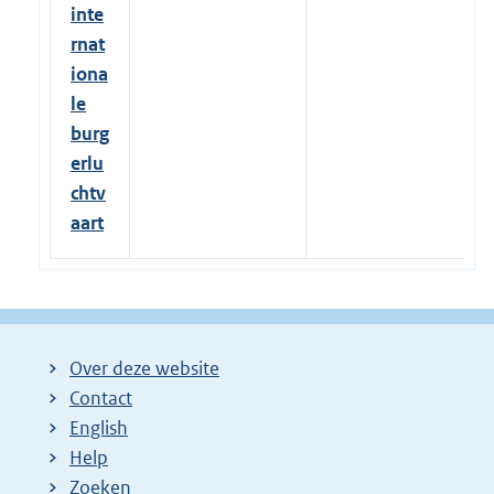
inte
rnat
iona
le
burg
erlu
chtv
aart
Over deze website
Contact
English
Help
Zoeken