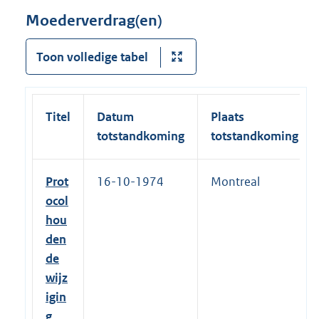
Moederverdrag(en)
Toon volledige tabel
Titel
Datum
Plaats
totstandkoming
totstandkoming
Prot
16-10-1974
Montreal
ocol
hou
den
de
wijz
igin
g