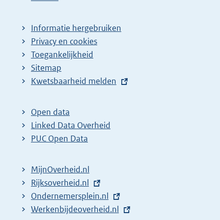
Informatie hergebruiken
Privacy en cookies
Toegankelijkheid
Sitemap
E
Kwetsbaarheid melden
x
t
Open data
e
Linked Data Overheid
r
PUC Open Data
n
e
MijnOverheid.nl
l
E
Rijksoverheid.nl
(
i
x
E
Ondernemersplein.nl
e
(
n
t
x
E
Werkenbijdeoverheid.nl
x
e
(
k