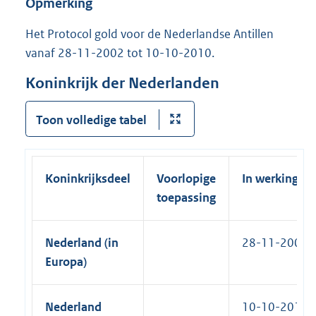
Opmerking
l
n
k
i
e
Het Protocol gold voor de Nederlandse Antillen
)
n
l
vanaf 28-11-2002 tot 10-10-2010.
k
i
)
Koninkrijk der Nederlanden
n
k
Toon volledige tabel
)
Koninkrijksdeel
Voorlopige
In werking
toepassing
Nederland (in
28-11-2002
Europa)
Nederland
10-10-2010