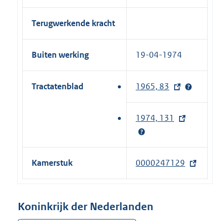
Terugwerkende kracht
Buiten werking
19-04-1974
Tractatenblad
1965, 83
(
e
x
1974, 131
(
t
e
e
x
r
t
Kamerstuk
0000247129
(
n
e
e
e
r
x
l
n
t
Koninkrijk der Nederlanden
i
e
e
n