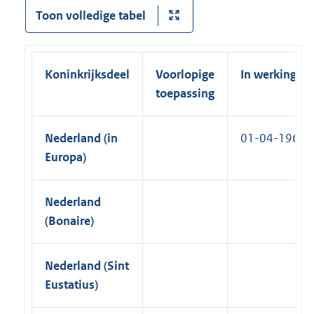
l
r
Toon volledige tabel
k
i
n
)
n
e
k
l
Koninkrijksdeel
Voorlopige
In werking
)
i
toepassing
n
k
Nederland (in
01-04-1965
)
Europa)
Nederland
(Bonaire)
Nederland (Sint
Eustatius)