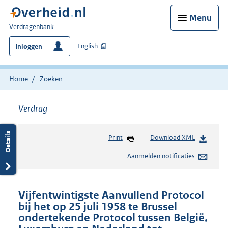
Menu
U
Verdragenbank
bent
English
Inloggen
hier:
Home
Zoeken
Verdrag
Print
Download XML
Aanmelden notificaties
Vijfentwintigste Aanvullend Protocol
bij het op 25 juli 1958 te Brussel
ondertekende Protocol tussen België,