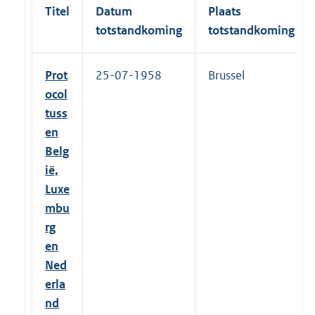
Titel
Datum
Plaats
totstandkoming
totstandkoming
Prot
25-07-1958
Brussel
ocol
tuss
en
Belg
ië,
Luxe
mbu
rg
en
Ned
erla
nd