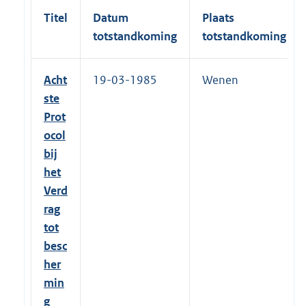
Titel
Datum
Plaats
totstandkoming
totstandkoming
Acht
19-03-1985
Wenen
ste
Prot
ocol
bij
het
Verd
rag
tot
besc
her
min
g