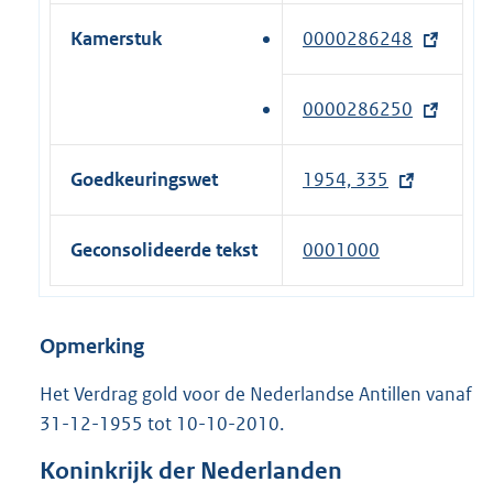
n
e
n
e
Kamerstuk
0000286248
(
r
k
l
e
n
)
i
x
e
0000286250
(
n
t
l
e
k
e
i
x
Goedkeuringswet
1954, 335
)
r
n
t
n
k
e
e
Geconsolideerde tekst
0001000
)
r
l
n
i
e
n
Opmerking
l
k
i
Het Verdrag gold voor de Nederlandse Antillen vanaf
)
n
31-12-1955 tot 10-10-2010.
k
)
Koninkrijk der Nederlanden