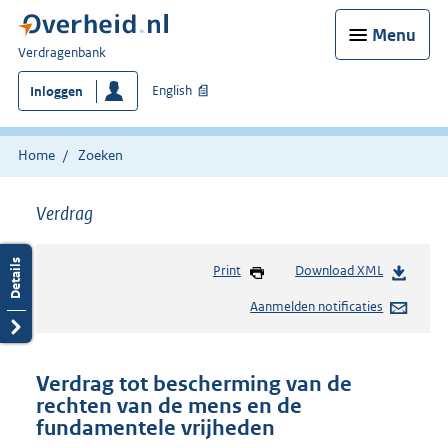
Menu
U
Verdragenbank
bent
English
Inloggen
hier:
Home
Zoeken
Verdrag
Print
Download XML
Aanmelden notificaties
Verdrag tot bescherming van de
rechten van de mens en de
fundamentele vrijheden