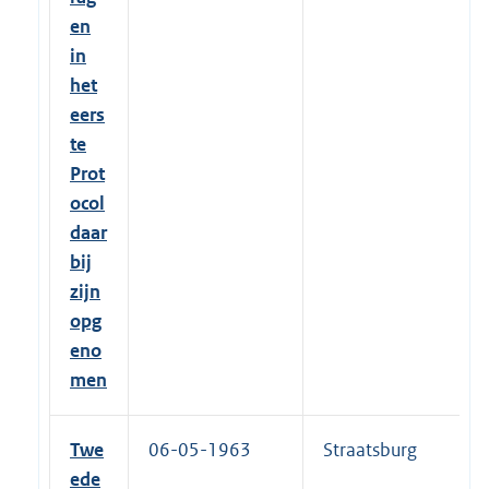
en
in
het
eers
te
Prot
ocol
daar
bij
zijn
opg
eno
men
Twe
06-05-1963
Straatsburg
ede