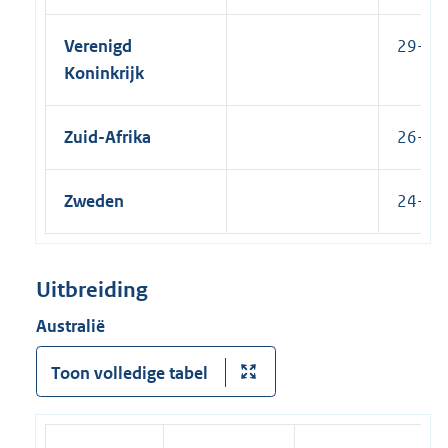
Verenigd
29-04-
Koninkrijk
Zuid-Afrika
26-02-
Zweden
24-02-
Uitbreiding
Australië
Toon volledige tabel