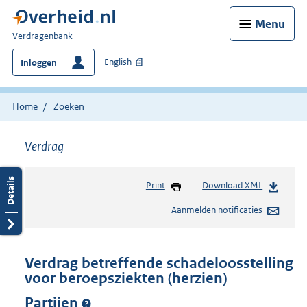
Menu
U
Verdragenbank
bent
English
Inloggen
hier:
Home
Zoeken
Verdrag
Print
Download XML
Aanmelden notificaties
Verdrag betreffende schadeloosstelling
voor beroepsziekten (herzien)
Partijen