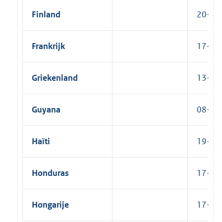
Finland
20-01-
Frankrijk
17-05-
Griekenland
13-06-
Guyana
08-06
Haïti
19-04-
Honduras
17-11-
Hongarije
17-06-