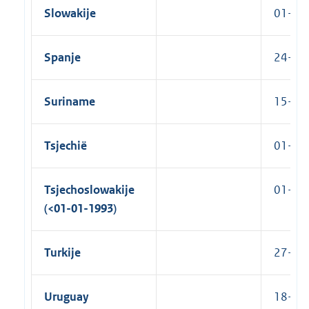
Slowakije
01-01
Spanje
24-06-
Suriname
15-06
Tsjechië
01-01
Tsjechoslowakije
01-07-
(<01-01-1993)
Turkije
27-12-
Uruguay
18-03-