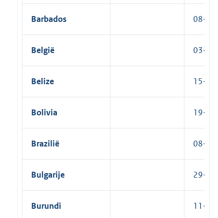
Barbados
08-05
België
03-08-
Belize
15-12
Bolivia
19-07-
Brazilië
08-06-
Bulgarije
29-12-
Burundi
11-03