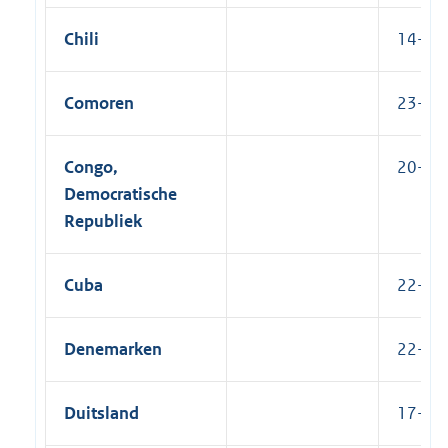
Chili
14-10-
Comoren
23-10
Congo,
20-09
Democratische
Republiek
Cuba
22-10-
Denemarken
22-06-
Duitsland
17-06-