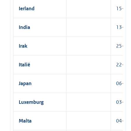
Ierland
15-03-
India
13-01-
Irak
25-07-
Italië
22-10-
Japan
06-06-
Luxemburg
03-03-
Malta
04-01