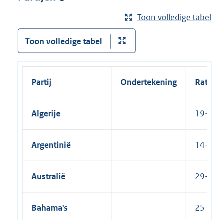
Toon volledige tabel
Toon volledige tabel
Partij
Ondertekening
Ratific
Algerije
19-10
Argentinië
14-03-
Australië
29-04-
Bahama's
25-05