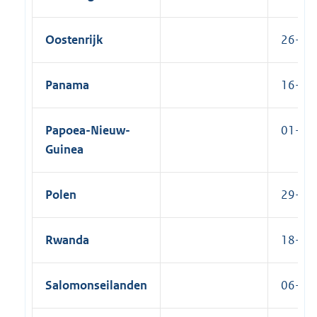
Oostenrijk
26-02-
Panama
16-02-
Papoea-Nieuw-
01-05
Guinea
Polen
29-09-
Rwanda
18-09
Salomonseilanden
06-08