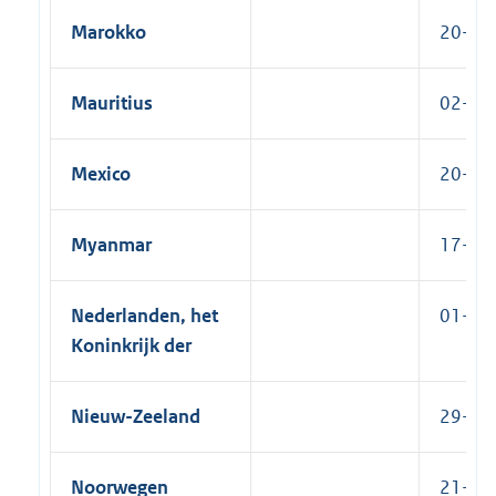
Marokko
20-05-
Mauritius
02-12
Mexico
20-05-
Myanmar
17-05-
Nederlanden, het
01-09-
Koninkrijk der
Nieuw-Zeeland
29-03-
Noorwegen
21-05-