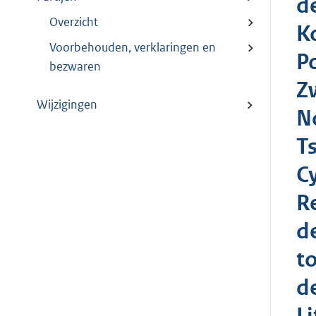
d
Overzicht
K
Voorbehouden, verklaringen en
P
bezwaren
Z
Wijzigingen
N
T
C
R
d
t
d