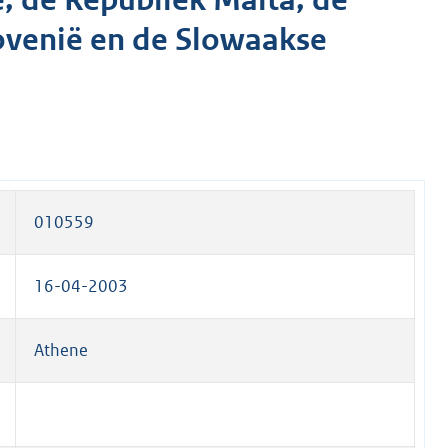
, de Republiek Malta, de
ovenië en de Slowaakse
010559
16-04-2003
Athene