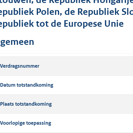
itouwen, de Republiek Hongarije
epubliek Polen, de Republiek Sl
epubliek tot de Europese Unie
lgemeen
Verdragsnummer
Datum totstandkoming
Plaats totstandkoming
Voorlopige toepassing