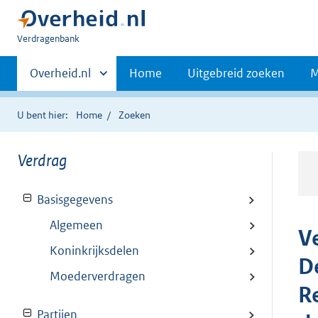
U
Verdragenbank
bent
Primaire
hier:
Andere
Overheid.nl
Home
Uitgebreid zoeken
M
sites
navigatie
binnen
U bent hier:
Home
Zoeken
Verdrag
Basisgegevens
Algemeen
V
Koninkrijksdelen
D
Moederverdragen
R
Partijen