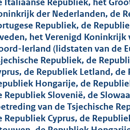
e Italiaanse Republiek, het Gr
oninkrijk der Nederlanden, de R
ortugese Republiek, de Republiek
weden, het Verenigd Koninkrijk 
oord-Ierland (lidstaten van de 
sjechische Republiek, de Republ
yprus, de Republiek Letland, de
epubliek Hongarije, de Republie
e Republiek Slovenië, de Slowaa
oetreding van de Tsjechische Rep
e Republiek Cyprus, de Republie