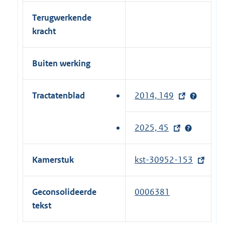
Terugwerkende
kracht
Buiten werking
Tractatenblad
2014, 149
(
e
x
2025, 45
(
t
e
e
x
Kamerstuk
kst-30952-153
(
r
t
e
n
e
x
e
Geconsolideerde
0006381
r
t
l
tekst
n
e
i
e