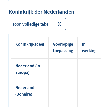
r
n
l
n
k
Koninkrijk der Nederlanden
i
e
)
n
l
Toon volledige tabel
k
i
)
n
k
Koninkrijksdeel
Voorlopige
In
)
toepassing
werking
Nederland (in
Europa)
Nederland
(Bonaire)