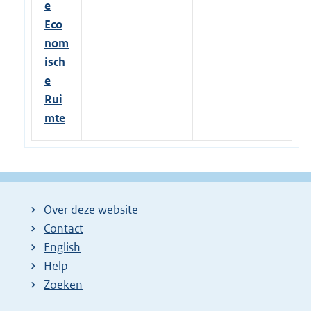
e
Eco
nom
isch
e
Rui
mte
Over deze website
Contact
English
Help
Zoeken