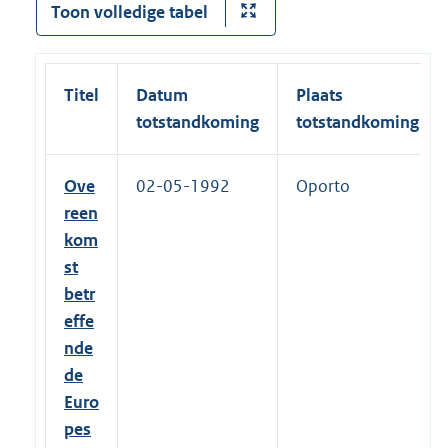
Toon volledige tabel
Titel
Datum
Plaats
totstandkoming
totstandkoming
Ove
02-05-1992
Oporto
reen
kom
st
betr
effe
nde
de
Euro
pes