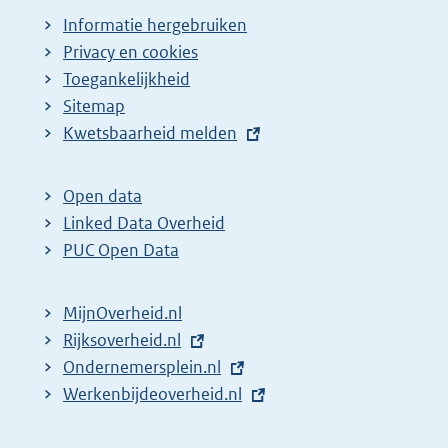
Informatie hergebruiken
Privacy en cookies
Toegankelijkheid
Sitemap
E
Kwetsbaarheid melden
x
t
Open data
e
Linked Data Overheid
r
PUC Open Data
n
e
MijnOverheid.nl
l
E
Rijksoverheid.nl
(
i
x
E
Ondernemersplein.nl
e
(
n
t
x
E
Werkenbijdeoverheid.nl
x
e
(
k
e
t
x
t
x
e
:
r
e
t
e
t
x