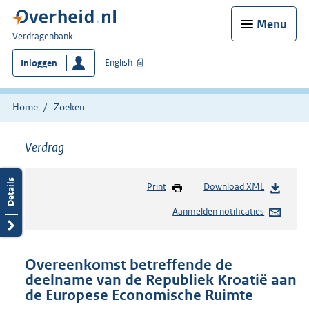
Menu
U
Verdragenbank
bent
English
Inloggen
hier:
Home
Zoeken
Verdrag
Print
Download XML
Aanmelden notificaties
Overeenkomst betreffende de
deelname van de Republiek Kroatië aan
de Europese Economische Ruimte