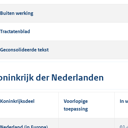
Buiten werking
Tractatenblad
Geconsolideerde tekst
oninkrijk der Nederlanden
Koninkrijksdeel
Voorlopige
In 
toepassing
Nederland (in Europa)
01-