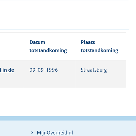
Datum
Plaats
totstandkoming
totstandkoming
 in de
09-09-1996
Straatsburg
MijnOverheid.nl