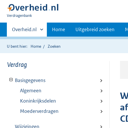
U
Verdragenbank
bent
Primaire
hier:
Andere
Overheid.nl
Home
Uitgebreid zoeken
M
sites
navigatie
binnen
U bent hier:
Home
Zoeken
Verdrag
Basisgegevens
Algemeen
Wi
Koninkrijksdelen
af
Moederverdragen
C
Wijzigingen