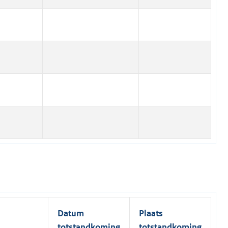
Datum
Plaats
totstandkoming
totstandkoming