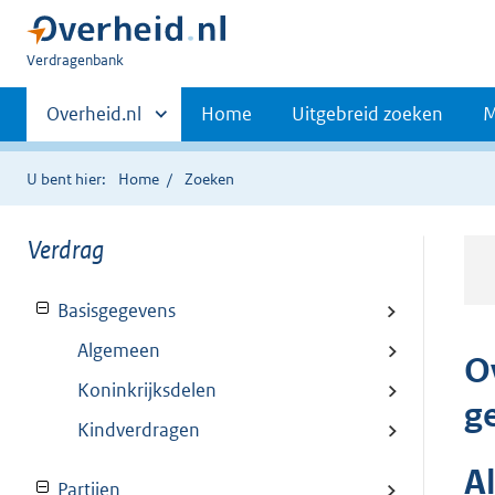
U
Verdragenbank
bent
Primaire
hier:
Andere
Overheid.nl
Home
Uitgebreid zoeken
M
sites
navigatie
binnen
U bent hier:
Home
Zoeken
Verdrag
Basisgegevens
Algemeen
O
Koninkrijksdelen
g
Kindverdragen
A
Partijen