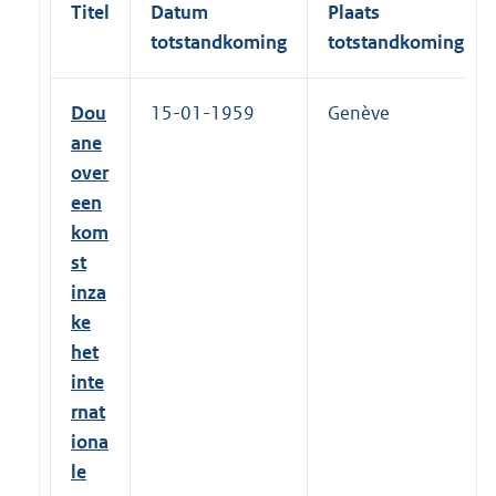
Titel
Datum
Plaats
totstandkoming
totstandkoming
Dou
15-01-1959
Genève
ane
over
een
kom
st
inza
ke
het
inte
rnat
iona
le