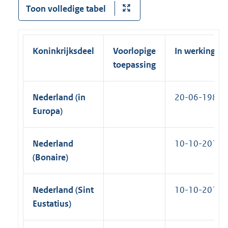
Toon volledige tabel
)
Koninkrijksdeel
Voorlopige
In werking
toepassing
Nederland (in
20-06-1983
Europa)
Nederland
10-10-2010
(Bonaire)
Nederland (Sint
10-10-2010
Eustatius)