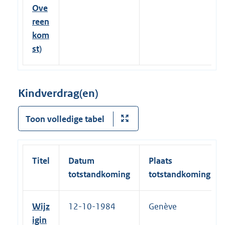
Ove
reen
kom
st)
Kindverdrag(en)
Toon volledige tabel
Titel
Datum
Plaats
totstandkoming
totstandkoming
Wijz
12-10-1984
Genève
igin