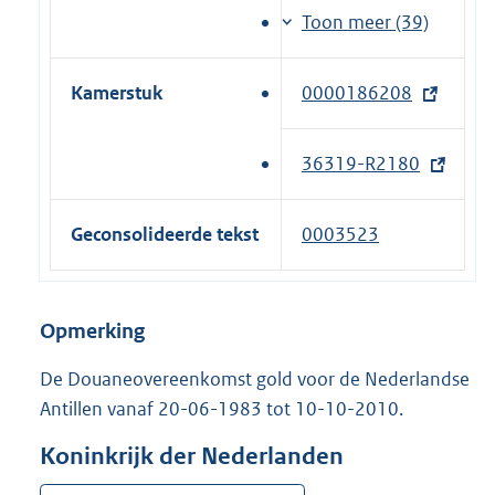
r
k
t
l
Toon meer (39)
n
)
e
i
e
r
n
l
Kamerstuk
0000186208
(
n
k
i
e
e
)
n
x
l
36319-R2180
(
k
t
i
e
)
e
n
x
Geconsolideerde tekst
0003523
r
k
t
n
)
e
e
r
Opmerking
l
n
i
e
De Douaneovereenkomst gold voor de Nederlandse
n
l
Antillen vanaf 20-06-1983 tot 10-10-2010.
k
i
)
Koninkrijk der Nederlanden
n
k