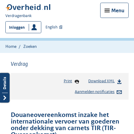
Menu
U
Verdragenbank
bent
English
Inloggen
hier:
Home
Zoeken
Verdrag
Print
Download XML
Aanmelden notificaties
Douaneovereenkomst inzake het
internationale vervoer van goederen
onder dekking van carnets TIR (TIR-