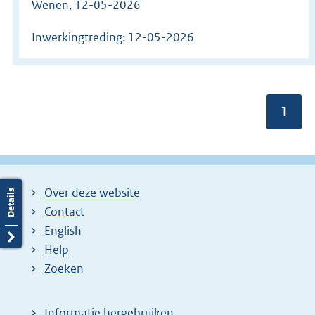
Wenen, 12-05-2026
Inwerkingtreding: 12-05-2026
Ga
Pagin
1
naar
pagina
Over deze website
Contact
English
Help
Zoeken
Informatie hergebruiken