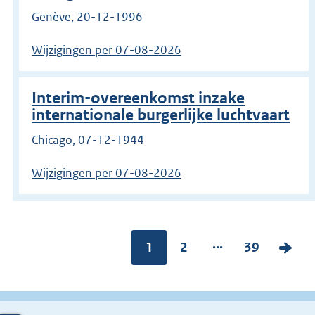
Genève, 20-12-1996
Wijzigingen per 07-08-2026
Interim-overeenkomst inzake
internationale burgerlijke luchtvaart
Chicago, 07-12-1944
Wijzigingen per 07-08-2026
Ga
...
Pagina:
1
P
2
P
39
V
naar
pagina
a
a
o
g
g
l
i
i
g